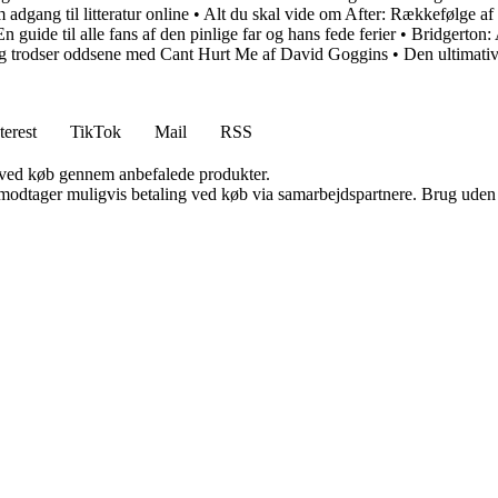
adgang til litteratur online
•
Alt du skal vide om After: Rækkefølge af
n guide til alle fans af den pinlige far og hans fede ferier
•
Bridgerton: 
 og trodser oddsene med Cant Hurt Me af David Goggins
•
Den ultimativ
terest
TikTok
Mail
RSS
 ved køb gennem anbefalede produkter.
tager muligvis betaling ved køb via samarbejdspartnere. Brug uden till