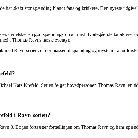
e har skabt stor spænding blandt fans og kritikere. Den nyeste udgivelse
aster, der elsker en god spændingsroman med dybdegående karakterer og 
lge med i Thomas Ravns næste eventyr.
kab med Ravn-serien, er der masser af spænding og mysterier at udforsk
efeld?
Michael Katz Krefeld. Serien følger hovedpersonen Thomas Ravn, en tidl
efeld i Ravn-serien?
r Ravn 8. Bogen fortsætter fortællingen om Thomas Ravn og hans spænd