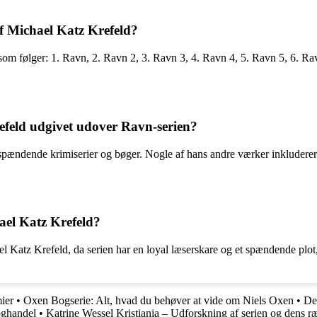
f Michael Katz Krefeld?
om følger: 1. Ravn, 2. Ravn 2, 3. Ravn 3, 4. Ravn 4, 5. Ravn 5, 6. Rav
.
refeld udgivet udover Ravn-serien?
pændende krimiserier og bøger. Nogle af hans andre værker inkluderer
hael Katz Krefeld?
l Katz Krefeld, da serien har en loyal læserskare og et spændende plot, 
ier
•
Oxen Bogserie: Alt, hvad du behøver at vide om Niels Oxen
•
De
oghandel
•
Katrine Wessel Kristiania – Udforskning af serien og dens r