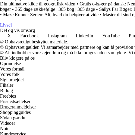
Din ultimative kilde til geografisk viden
•
Gratis e-bøger på dansk: Nem 
bøger
•
365 dage rækkefølge | 365 bog | 365 dage
•
Sallys Far Bøger: E
•
Maze Runner Serien: Alt, hvad du behøver at vide
•
Master dit sind
Livsel
Del og vis omsorg
X
Facebook
Instagram
LinkedIn
YouTube
Pin
© Ophavsretligt beskyttet materiale.
© Ophavsret gælder. Vi samarbejder med partnere og kan få provision
© Alt indhold er vores ejendom og må ikke bruges uden samtykke. Vi mod
Bliv klogere på os
Oprindelse
Vores formål
Vores folk
Støt arbejdet
Filialer
Bidrag
Freebies
Prisnedsættelser
Brugeranmeldelser
Shoppingguides
Sådan gør du
Videoer
Noter
Kundeservice