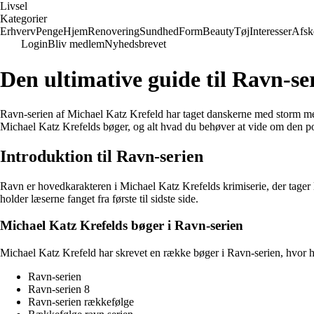
Livsel
Kategorier
Erhverv
Penge
Hjem
Renovering
Sundhed
Form
Beauty
Tøj
Interesser
Afsk
Login
Bliv medlem
Nyhedsbrevet
Den ultimative guide til Ravn-se
Ravn-serien af Michael Katz Krefeld har taget danskerne med storm med s
Michael Katz Krefelds bøger, og alt hvad du behøver at vide om den po
Introduktion til Ravn-serien
Ravn er hovedkarakteren i Michael Katz Krefelds krimiserie, der tager
holder læserne fanget fra første til sidste side.
Michael Katz Krefelds bøger i Ravn-serien
Michael Katz Krefeld har skrevet en række bøger i Ravn-serien, hvor hv
Ravn-serien
Ravn-serien 8
Ravn-serien rækkefølge