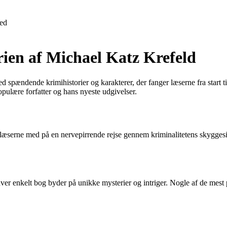
ed
rien af Michael Katz Krefeld
pændende krimihistorier og karakterer, der fanger læserne fra start til
pulære forfatter og hans nyeste udgivelser.
 læserne med på en nervepirrende rejse gennem kriminalitetens skyggesi
er enkelt bog byder på unikke mysterier og intriger. Nogle af de mest p