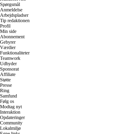
Spørgsmål
Anmeldelse
Arbejdspladser
Tip redaktionen
Profil
Min side
Abonnement
Gebyrer
Værdier
Funktionaliteter
Teamwork
Udbyder
Sponsorat
Affiliate
Støtte
Presse
Ring
Samfund
Følg os
Modtag nyt
Interaktion
Opdateringer
Community
Lokalmiljø
Egne links