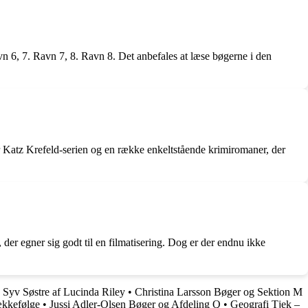
n 6, 7. Ravn 7, 8. Ravn 8. Det anbefales at læse bøgerne i den
 Katz Krefeld-serien og en række enkeltstående krimiromaner, der
der egner sig godt til en filmatisering. Dog er der endnu ikke
 Syv Søstre af Lucinda Riley
•
Christina Larsson Bøger og Sektion M
ækkefølge
•
Jussi Adler-Olsen Bøger og Afdeling Q
•
Geografi Tjek –