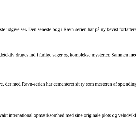
e udgivelser. Den seneste bog i Ravn-serien har på ny bevist forfatter
detektiv drages ind i farlige sager og komplekse mysterier. Sammen me
e, der med Ravn-serien har cementeret sit ry som mesteren af spændings
kt international opmærksomhed med sine originale plots og veludviklede 