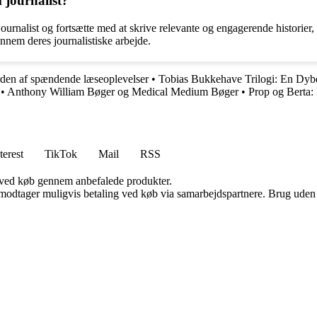
 journalist?
ournalist og fortsætte med at skrive relevante og engagerende historier,
ennem deres journalistiske arbejde.
rden af spændende læseoplevelser
•
Tobias Bukkehave Trilogi: En Dy
•
Anthony William Bøger og Medical Medium Bøger
•
Prop og Berta:
terest
TikTok
Mail
RSS
 ved køb gennem anbefalede produkter.
tager muligvis betaling ved køb via samarbejdspartnere. Brug uden till