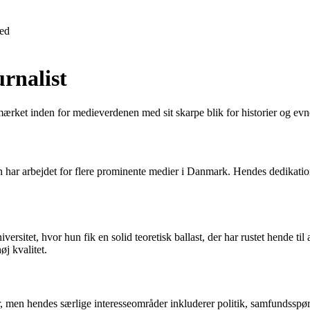
ed
rnalist
emærket inden for medieverdenen med sit skarpe blik for historier og ev
n har arbejdet for flere prominente medier i Danmark. Hendes dedikatio
sitet, hvor hun fik en solid teoretisk ballast, der har rustet hende til 
øj kvalitet.
 men hendes særlige interesseområder inkluderer politik, samfundsspør