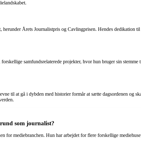
dielandskabet.
t, herunder Årets Journalistpris og Cavlingprisen. Hendes dedikation til
 i forskellige samfundsrelaterede projekter, hvor hun bruger sin stemm
n evne til at gå i dybden med historier formår at sætte dagsordenen og 
verden.
rund som journalist?
n for mediebranchen. Hun har arbejdet for flere forskellige mediehuse o