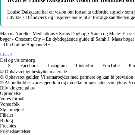
Hvad er Louise Dalsgaards vision for fremtiden som
Louise Dalsgaard har en vision om fortsat at udfordre sig selv som j
udvikle sit håndværk og inspirere andre til at forfølge sandheden g
Marcus Aurelius Meditations
•
Sofus Dagbog
•
Søren og Mette: En ve
bøger
•
Crescent City – En dybdegående guide til Sarah J. Maas bøger
– Din Online Boghandel
•
Livsel
Del og vis omsorg
X
Facebook
Instagram
LinkedIn
YouTube
Pin
© Ophavsretligt beskyttet materiale.
© Ophavsret gælder. Vi samarbejder med partnere og kan få provision
© Alt indhold er vores ejendom og må ikke bruges uden samtykke. Vi mod
Bliv klogere på os
Oprindelse
Vores formål
Vores folk
Støt arbejdet
Filialer
Bidrag
Freebies
Prisnedsættelser