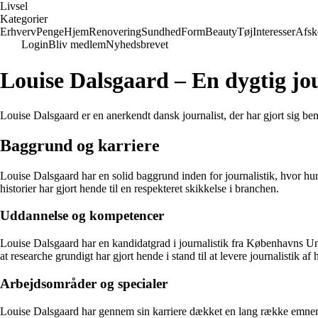
Livsel
Kategorier
Erhverv
Penge
Hjem
Renovering
Sundhed
Form
Beauty
Tøj
Interesser
Afsk
Login
Bliv medlem
Nyhedsbrevet
Louise Dalsgaard – En dygtig jou
Louise Dalsgaard er en anerkendt dansk journalist, der har gjort sig b
Baggrund og karriere
Louise Dalsgaard har en solid baggrund inden for journalistik, hvor hu
historier har gjort hende til en respekteret skikkelse i branchen.
Uddannelse og kompetencer
Louise Dalsgaard har en kandidatgrad i journalistik fra Københavns Univer
at researche grundigt har gjort hende i stand til at levere journalistik af h
Arbejdsområder og specialer
Louise Dalsgaard har gennem sin karriere dækket en lang række emner,