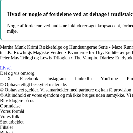
Hvad er nogle af fordelene ved at deltage i nudistakt
Nogle af fordelene ved nudisme inkluderer øget kropsaccept, forbe
miljø.
Martha Munk Krimi Rækkefølge og Hundeungerne Serie
•
Maze Runne
til J.K. Rowlings Magiske Verden
•
Kvinderne fra Thy: En litterær per
Peter May Trilogi og Lewis Trilogien
•
The Vampire Diaries: En dybd
Livsel
Del og vis omsorg
X
Facebook
Instagram
LinkedIn
YouTube
Pin
© Ophavsretligt beskyttet materiale.
© Ophavsret gælder. Vi samarbejder med partnere og kan få provision
© Alt indhold er vores ejendom og må ikke bruges uden samtykke. Vi mod
Bliv klogere på os
Oprindelse
Vores formål
Vores folk
Støt arbejdet
Filialer
Bidrag