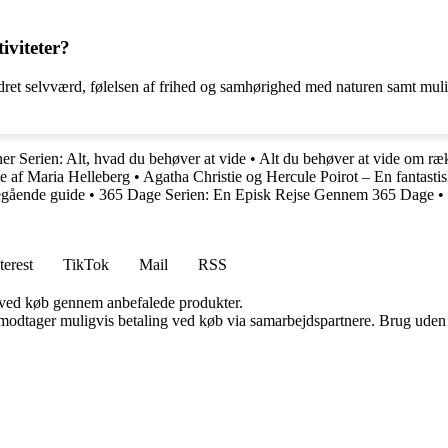
iviteter?
dret selvværd, følelsen af frihed og samhørighed med naturen samt muli
r Serien: Alt, hvad du behøver at vide
•
Alt du behøver at vide om ræk
le af Maria Helleberg
•
Agatha Christie og Hercule Poirot – En fantastisk
egående guide
•
365 Dage Serien: En Episk Rejse Gennem 365 Dage
•
terest
TikTok
Mail
RSS
 ved køb gennem anbefalede produkter.
tager muligvis betaling ved køb via samarbejdspartnere. Brug uden till