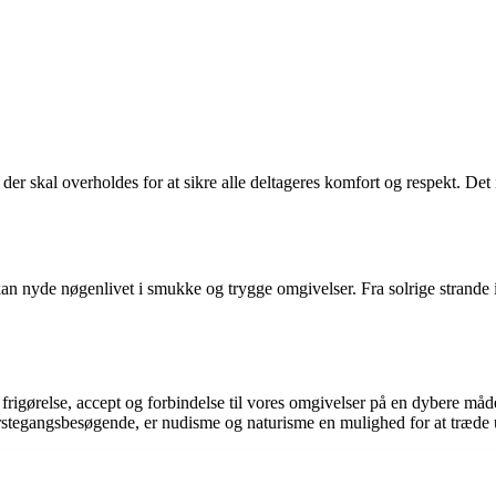
der skal overholdes for at sikre alle deltageres komfort og respekt. Det
n nyde nøgenlivet i smukke og trygge omgivelser. Fra solrige strande i E
igørelse, accept og forbindelse til vores omgivelser på en dybere måde
 førstegangsbesøgende, er nudisme og naturisme en mulighed for at træd