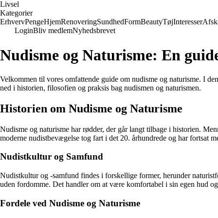
Livsel
Kategorier
Erhverv
Penge
Hjem
Renovering
Sundhed
Form
Beauty
Tøj
Interesser
Afsk
Login
Bliv medlem
Nyhedsbrevet
Nudisme og Naturisme: En guide t
Velkommen til vores omfattende guide om nudisme og naturisme. I denn
ned i historien, filosofien og praksis bag nudismen og naturismen.
Historien om Nudisme og Naturisme
Nudisme og naturisme har rødder, der går langt tilbage i historien. Men
moderne nudistbevægelse tog fart i det 20. århundrede og har fortsat me
Nudistkultur og Samfund
Nudistkultur og -samfund findes i forskellige former, herunder naturist
uden fordomme. Det handler om at være komfortabel i sin egen hud og 
Fordele ved Nudisme og Naturisme