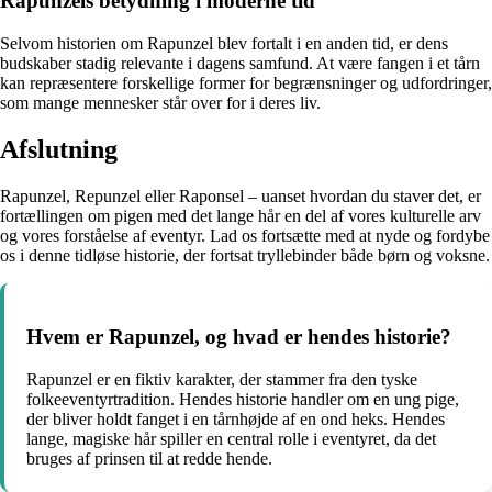
Rapunzels betydning i moderne tid
Selvom historien om Rapunzel blev fortalt i en anden tid, er dens
budskaber stadig relevante i dagens samfund. At være fangen i et tårn
kan repræsentere forskellige former for begrænsninger og udfordringer,
som mange mennesker står over for i deres liv.
Afslutning
Rapunzel, Repunzel eller Raponsel – uanset hvordan du staver det, er
fortællingen om pigen med det lange hår en del af vores kulturelle arv
og vores forståelse af eventyr. Lad os fortsætte med at nyde og fordybe
os i denne tidløse historie, der fortsat tryllebinder både børn og voksne.
Hvem er Rapunzel, og hvad er hendes historie?
Rapunzel er en fiktiv karakter, der stammer fra den tyske
folkeeventyrtradition. Hendes historie handler om en ung pige,
der bliver holdt fanget i en tårnhøjde af en ond heks. Hendes
lange, magiske hår spiller en central rolle i eventyret, da det
bruges af prinsen til at redde hende.