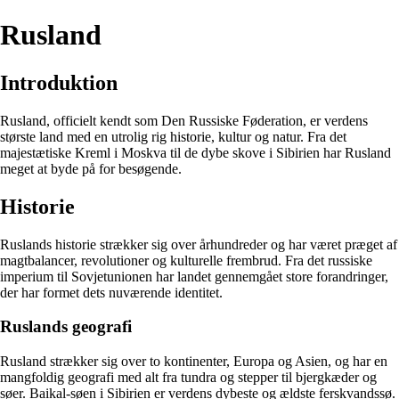
Rusland
Introduktion
Rusland, officielt kendt som Den Russiske Føderation, er verdens
største land med en utrolig rig historie, kultur og natur. Fra det
majestætiske Kreml i Moskva til de dybe skove i Sibirien har Rusland
meget at byde på for besøgende.
Historie
Ruslands historie strækker sig over århundreder og har været præget af
magtbalancer, revolutioner og kulturelle frembrud. Fra det russiske
imperium til Sovjetunionen har landet gennemgået store forandringer,
der har formet dets nuværende identitet.
Ruslands geografi
Rusland strækker sig over to kontinenter, Europa og Asien, og har en
mangfoldig geografi med alt fra tundra og stepper til bjergkæder og
søer. Baikal-søen i Sibirien er verdens dybeste og ældste ferskvandssø.