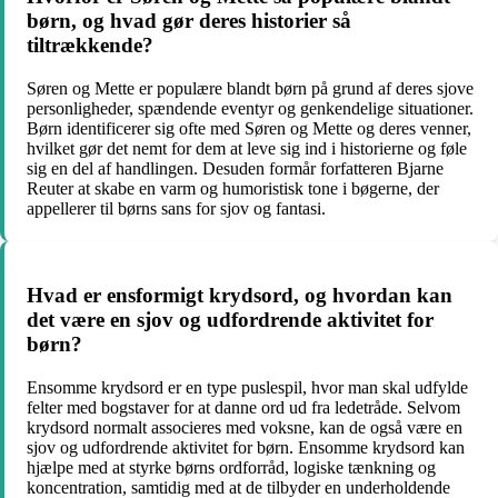
børn, og hvad gør deres historier så
tiltrækkende?
Søren og Mette er populære blandt børn på grund af deres sjove
personligheder, spændende eventyr og genkendelige situationer.
Børn identificerer sig ofte med Søren og Mette og deres venner,
hvilket gør det nemt for dem at leve sig ind i historierne og føle
sig en del af handlingen. Desuden formår forfatteren Bjarne
Reuter at skabe en varm og humoristisk tone i bøgerne, der
appellerer til børns sans for sjov og fantasi.
Hvad er ensformigt krydsord, og hvordan kan
det være en sjov og udfordrende aktivitet for
børn?
Ensomme krydsord er en type puslespil, hvor man skal udfylde
felter med bogstaver for at danne ord ud fra ledetråde. Selvom
krydsord normalt associeres med voksne, kan de også være en
sjov og udfordrende aktivitet for børn. Ensomme krydsord kan
hjælpe med at styrke børns ordforråd, logiske tænkning og
koncentration, samtidig med at de tilbyder en underholdende