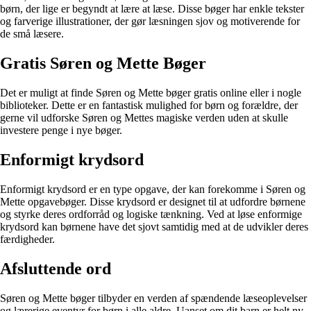
børn, der lige er begyndt at lære at læse. Disse bøger har enkle tekster
og farverige illustrationer, der gør læsningen sjov og motiverende for
de små læsere.
Gratis Søren og Mette Bøger
Det er muligt at finde Søren og Mette bøger gratis online eller i nogle
biblioteker. Dette er en fantastisk mulighed for børn og forældre, der
gerne vil udforske Søren og Mettes magiske verden uden at skulle
investere penge i nye bøger.
Enformigt krydsord
Enformigt krydsord er en type opgave, der kan forekomme i Søren og
Mette opgavebøger. Disse krydsord er designet til at udfordre børnene
og styrke deres ordforråd og logiske tænkning. Ved at løse enformige
krydsord kan børnene have det sjovt samtidig med at de udvikler deres
færdigheder.
Afsluttende ord
Søren og Mette bøger tilbyder en verden af spændende læseoplevelser
og lærerige eventyr for børn i alle aldre. Uanset om dit barn er helt ny