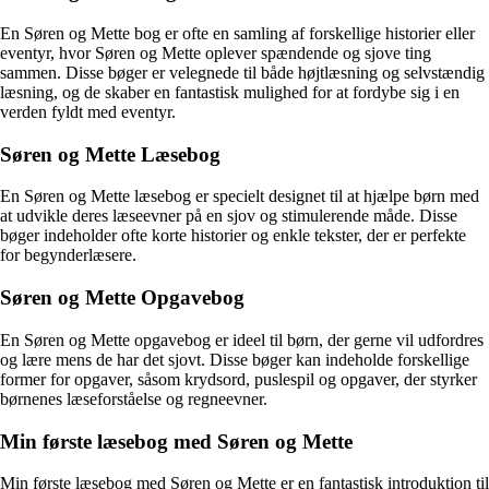
En Søren og Mette bog er ofte en samling af forskellige historier eller
eventyr, hvor Søren og Mette oplever spændende og sjove ting
sammen. Disse bøger er velegnede til både højtlæsning og selvstændig
læsning, og de skaber en fantastisk mulighed for at fordybe sig i en
verden fyldt med eventyr.
Søren og Mette Læsebog
En Søren og Mette læsebog er specielt designet til at hjælpe børn med
at udvikle deres læseevner på en sjov og stimulerende måde. Disse
bøger indeholder ofte korte historier og enkle tekster, der er perfekte
for begynderlæsere.
Søren og Mette Opgavebog
En Søren og Mette opgavebog er ideel til børn, der gerne vil udfordres
og lære mens de har det sjovt. Disse bøger kan indeholde forskellige
former for opgaver, såsom krydsord, puslespil og opgaver, der styrker
børnenes læseforståelse og regneevner.
Min første læsebog med Søren og Mette
Min første læsebog med Søren og Mette er en fantastisk introduktion til