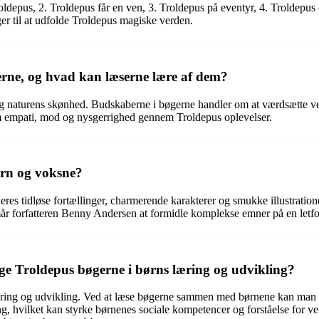
ldepus, 2. Troldepus får en ven, 3. Troldepus på eventyr, 4. Troldepus
ager til at udfolde Troldepus magiske verden.
rne, og hvad kan læserne lære af dem?
naturens skønhed. Budskaberne i bøgerne handler om at værdsætte vensk
m empati, mod og nysgerrighed gennem Troldepus oplevelser.
ørn og voksne?
res tidløse fortællinger, charmerende karakterer og smukke illustratio
år forfatteren Benny Andersen at formidle komplekse emner på en letfors
 Troldepus bøgerne i børns læring og udvikling?
ring og udvikling. Ved at læse bøgerne sammen med børnene kan man st
, hvilket kan styrke børnenes sociale kompetencer og forståelse for v