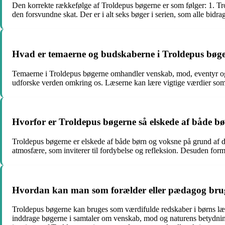
Den korrekte rækkefølge af Troldepus bøgerne er som følger: 1. Tro
den forsvundne skat. Der er i alt seks bøger i serien, som alle bidr
Hvad er temaerne og budskaberne i Troldepus bøge
Temaerne i Troldepus bøgerne omhandler venskab, mod, eventyr og 
udforske verden omkring os. Læserne kan lære vigtige værdier so
Hvorfor er Troldepus bøgerne så elskede af både b
Troldepus bøgerne er elskede af både børn og voksne på grund af de
atmosfære, som inviterer til fordybelse og refleksion. Desuden form
Hvordan kan man som forælder eller pædagog bruge
Troldepus bøgerne kan bruges som værdifulde redskaber i børns læ
inddrage bøgerne i samtaler om venskab, mod og naturens betydning