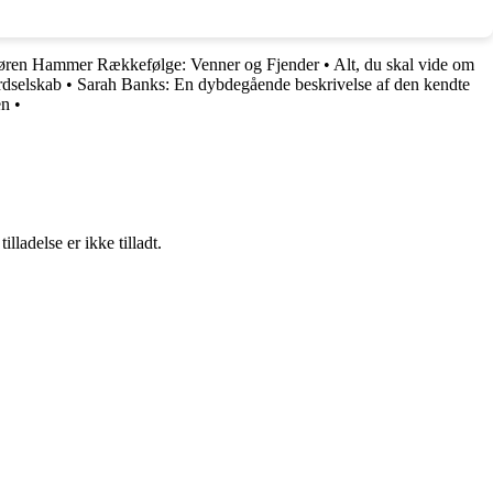
Søren Hammer Rækkefølge: Venner og Fjender
•
Alt, du skal vide om
rdselskab
•
Sarah Banks: En dybdegående beskrivelse af den kendte
en
•
adelse er ikke tilladt.