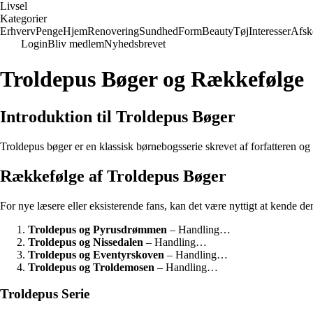
Livsel
Kategorier
Erhverv
Penge
Hjem
Renovering
Sundhed
Form
Beauty
Tøj
Interesser
Afsk
Login
Bliv medlem
Nyhedsbrevet
Troldepus Bøger og Rækkefølge
Introduktion til Troldepus Bøger
Troldepus bøger er en klassisk børnebogsserie skrevet af forfatteren og
Rækkefølge af Troldepus Bøger
For nye læsere eller eksisterende fans, kan det være nyttigt at kende de
Troldepus og Pyrusdrømmen
– Handling…
Troldepus og Nissedalen
– Handling…
Troldepus og Eventyrskoven
– Handling…
Troldepus og Troldemosen
– Handling…
Troldepus Serie