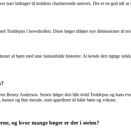
r især bidrager til troldens charmerende univers. Det er en god idé at s
d Troldepus i hovedrollen. Disse bøger tilføjer nye dimensioner til trol
tioner af børn med sine fantasifulde historier. At kende den rigtige r
m?
teren Benny Andersen. Serien følger den lille trold Troldepus og hans
, humor og fine morale, som appellerer til både børn og voksne.
rne, og hvor mange bøger er der i serien?