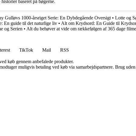
 historier baseret på bøgerne.
y Gulløvs 1000-årsriget Serie: En Dybdegående Oversigt
•
Lotte og 
En guide til det naturlige liv
•
Alt om Krydsord: En Guide til Krydso
ne og Serien
•
Alt du behøver at vide om rækkefølgen af ​​365 dage film
terest
TikTok
Mail
RSS
 ved køb gennem anbefalede produkter.
tager muligvis betaling ved køb via samarbejdspartnere. Brug uden till