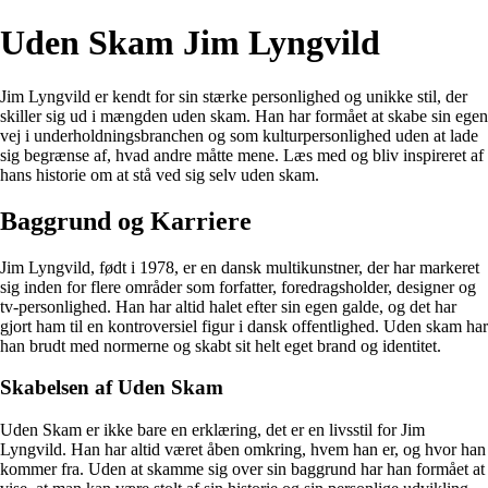
Uden Skam Jim Lyngvild
Jim Lyngvild er kendt for sin stærke personlighed og unikke stil, der
skiller sig ud i mængden uden skam. Han har formået at skabe sin egen
vej i underholdningsbranchen og som kulturpersonlighed uden at lade
sig begrænse af, hvad andre måtte mene. Læs med og bliv inspireret af
hans historie om at stå ved sig selv uden skam.
Baggrund og Karriere
Jim Lyngvild, født i 1978, er en dansk multikunstner, der har markeret
sig inden for flere områder som forfatter, foredragsholder, designer og
tv-personlighed. Han har altid halet efter sin egen galde, og det har
gjort ham til en kontroversiel figur i dansk offentlighed. Uden skam har
han brudt med normerne og skabt sit helt eget brand og identitet.
Skabelsen af Uden Skam
Uden Skam er ikke bare en erklæring, det er en livsstil for Jim
Lyngvild. Han har altid været åben omkring, hvem han er, og hvor han
kommer fra. Uden at skamme sig over sin baggrund har han formået at