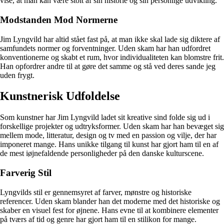
vise, at man kan være stolt af sin historie og sin personlige udvikling.
Modstanden Mod Normerne
Jim Lyngvild har altid stået fast på, at man ikke skal lade sig diktere af
samfundets normer og forventninger. Uden skam har han udfordret
konventionerne og skabt et rum, hvor individualiteten kan blomstre frit.
Han opfordrer andre til at gøre det samme og stå ved deres sande jeg
uden frygt.
Kunstnerisk Udfoldelse
Som kunstner har Jim Lyngvild ladet sit kreative sind folde sig ud i
forskellige projekter og udtryksformer. Uden skam har han bevæget sig
mellem mode, litteratur, design og tv med en passion og vilje, der har
imponeret mange. Hans unikke tilgang til kunst har gjort ham til en af
de mest iøjnefaldende personligheder på den danske kulturscene.
Farverig Stil
Lyngvilds stil er gennemsyret af farver, mønstre og historiske
referencer. Uden skam blander han det moderne med det historiske og
skaber en visuel fest for øjnene. Hans evne til at kombinere elementer
på tværs af tid og genre har gjort ham til en stilikon for mange.