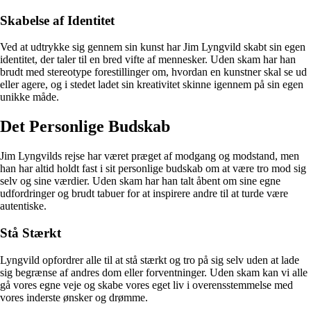
Skabelse af Identitet
Ved at udtrykke sig gennem sin kunst har Jim Lyngvild skabt sin egen
identitet, der taler til en bred vifte af mennesker. Uden skam har han
brudt med stereotype forestillinger om, hvordan en kunstner skal se ud
eller agere, og i stedet ladet sin kreativitet skinne igennem på sin egen
unikke måde.
Det Personlige Budskab
Jim Lyngvilds rejse har været præget af modgang og modstand, men
han har altid holdt fast i sit personlige budskab om at være tro mod sig
selv og sine værdier. Uden skam har han talt åbent om sine egne
udfordringer og brudt tabuer for at inspirere andre til at turde være
autentiske.
Stå Stærkt
Lyngvild opfordrer alle til at stå stærkt og tro på sig selv uden at lade
sig begrænse af andres dom eller forventninger. Uden skam kan vi alle
gå vores egne veje og skabe vores eget liv i overensstemmelse med
vores inderste ønsker og drømme.