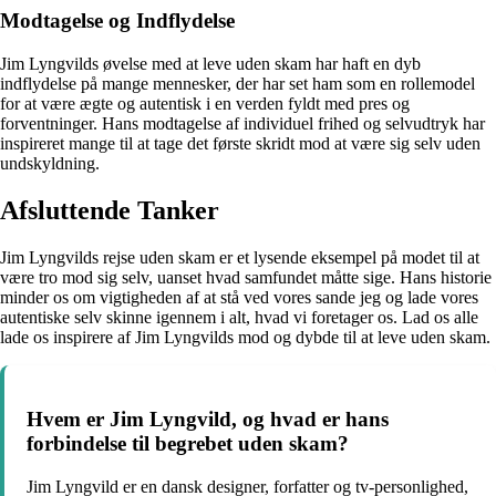
Modtagelse og Indflydelse
Jim Lyngvilds øvelse med at leve uden skam har haft en dyb
indflydelse på mange mennesker, der har set ham som en rollemodel
for at være ægte og autentisk i en verden fyldt med pres og
forventninger. Hans modtagelse af individuel frihed og selvudtryk har
inspireret mange til at tage det første skridt mod at være sig selv uden
undskyldning.
Afsluttende Tanker
Jim Lyngvilds rejse uden skam er et lysende eksempel på modet til at
være tro mod sig selv, uanset hvad samfundet måtte sige. Hans historie
minder os om vigtigheden af at stå ved vores sande jeg og lade vores
autentiske selv skinne igennem i alt, hvad vi foretager os. Lad os alle
lade os inspirere af Jim Lyngvilds mod og dybde til at leve uden skam.
Hvem er Jim Lyngvild, og hvad er hans
forbindelse til begrebet uden skam?
Jim Lyngvild er en dansk designer, forfatter og tv-personlighed,